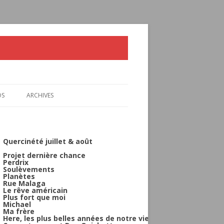
OS
ARCHIVES
 QUERCINÉTÉ
2026-
 QUERCINÉTÉ
2021-2025
Quercinété juillet & août
Projet dernière chance
2016-2020
Perdrix
Soulèvements
Planètes
2011-2015
Rue Malaga
Le rêve américain
Plus fort que moi
Michael
Ma frère
Here, les plus belles années de notre vie