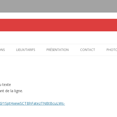
Aller au contenu principal
ONS
LIEUX/TARIFS
PRÉSENTATION
CONTACT
PHOT
2020
2019
u texte
t de la ligne.
ts/d/1SptHxewSCTBhFatezTNBtBcuLWs-